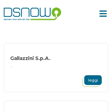
Skip
to
content
Gallazzini S.p.A.
...
leggi