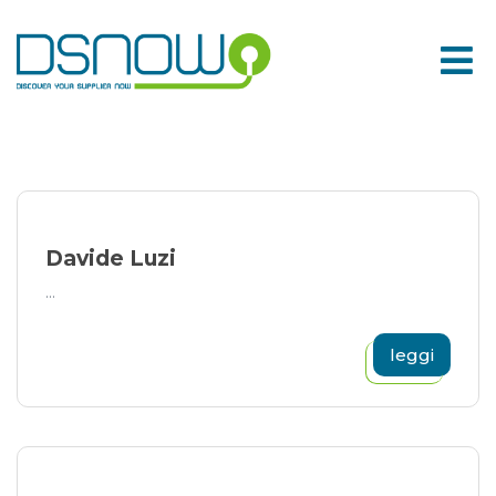
Skip
to
content
Davide Luzi
...
leggi