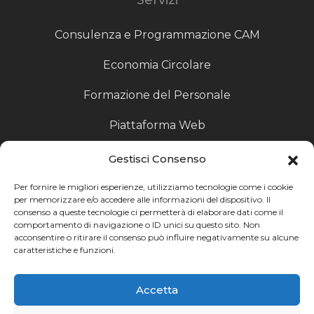
Consulenza e Programmazione CAM
Economia Circolare
Formazione del Personale
Piattaforma Web
Scouting fornitori
Gestisci Consenso
Produzione Particolari
Per fornire le migliori esperienze, utilizziamo tecnologie come i cookie
per memorizzare e/o accedere alle informazioni del dispositivo. Il
consenso a queste tecnologie ci permetterà di elaborare dati come il
Raccoglitori di Fine Linea
comportamento di navigazione o ID unici su questo sito. Non
acconsentire o ritirare il consenso può influire negativamente su alcune
Ricerca
caratteristiche e funzioni.
Ricerca avanzata
Accetta
Catalogo fornitori