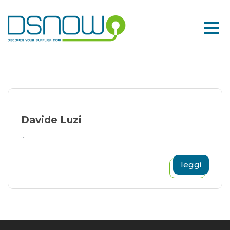
Skip
to
content
Davide Luzi
...
leggi