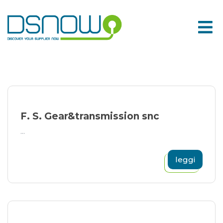
Skip
to
content
F. S. Gear&transmission snc
...
leggi