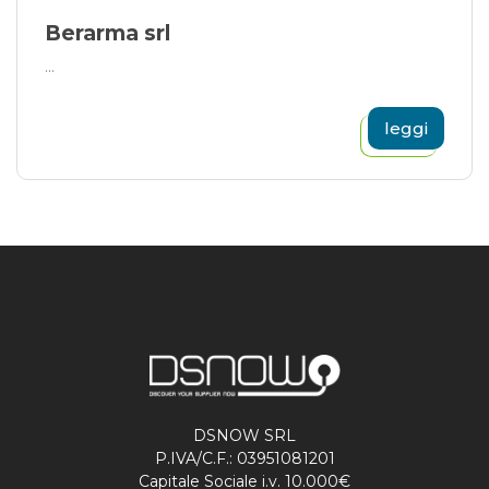
Berarma srl
...
leggi
DSNOW SRL
P.IVA/C.F.: 03951081201
Capitale Sociale i.v. 10.000€