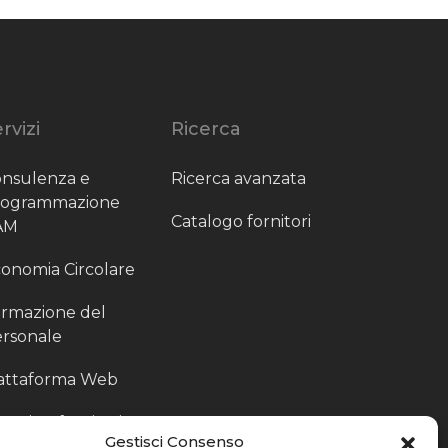
rvizi
Ricerca
nsulenza e
Ricerca avanzata
rogrammazione
Catalogo fornitori
AM
onomia Circolare
rmazione del
rsonale
attaforma Web
outing fornitori
Gestisci Consenso