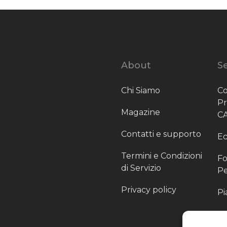
About
Se
Chi Siamo
Co
P
Magazine
C
Contatti e supporto
Ec
Termini e Condizioni
Fo
di Servizio
Pe
Privacy policy
Pi
Sc