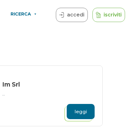
RICERCA
accedi
iscriviti
Im Srl
...
leggi