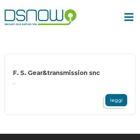
Skip
to
content
F. S. Gear&transmission snc
...
leggi