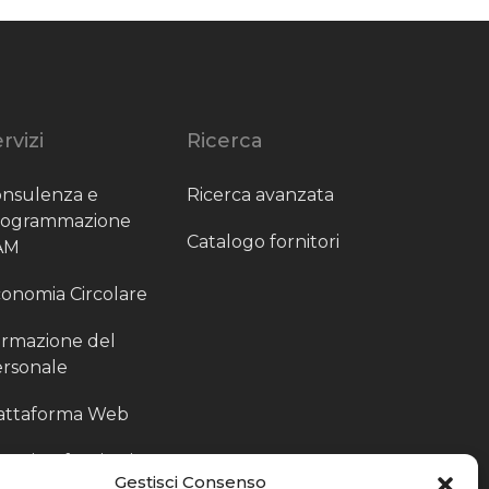
rvizi
Ricerca
nsulenza e
Ricerca avanzata
rogrammazione
Catalogo fornitori
AM
onomia Circolare
rmazione del
rsonale
attaforma Web
outing fornitori
Gestisci Consenso