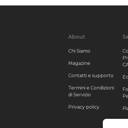
About
Se
Chi Siamo
Co
P
Magazine
C
Contatti e supporto
Ec
Termini e Condizioni
Fo
di Servizio
Pe
Privacy policy
Pi
Sc