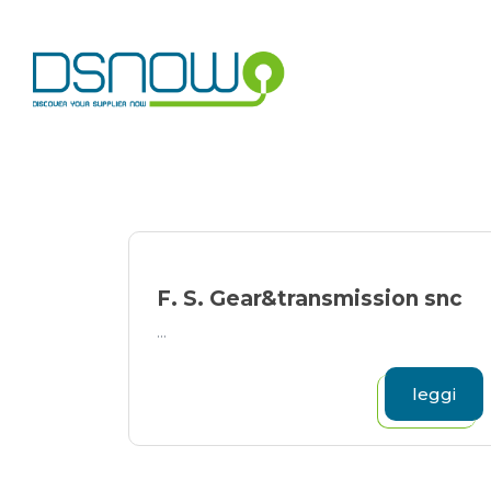
Skip
to
content
F. S. Gear&transmission snc
...
leggi