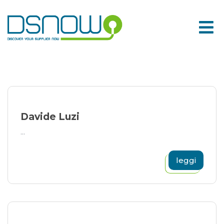
Skip
to
content
Davide Luzi
...
leggi