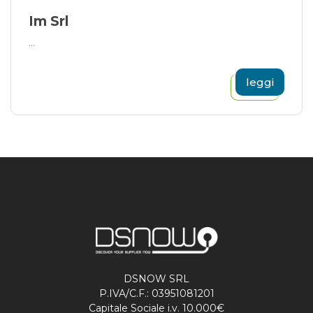
Im Srl
...
leggi
DSNOW SRL
P.IVA/C.F.: 03951081201
Capitale Sociale i.v. 10.000€