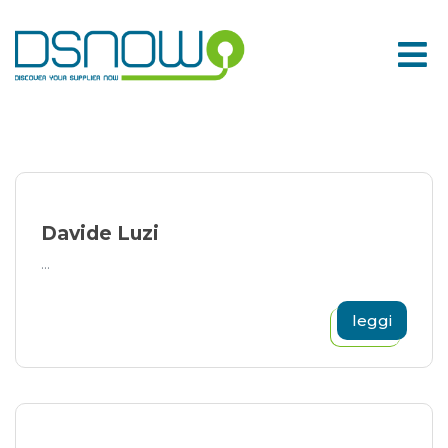
Skip
to
content
Davide Luzi
...
leggi