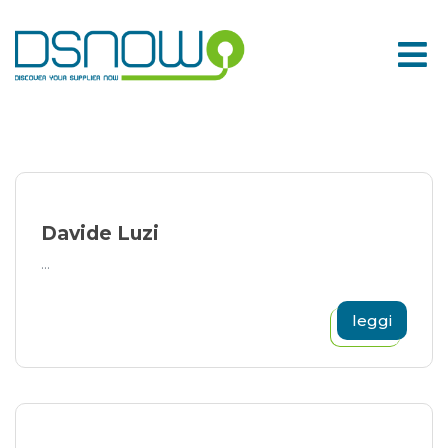
Skip
to
content
Davide Luzi
...
leggi