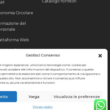
Catalogo fornitori
AM
onomia Circolare
rmazione del
rsonale
attaforma Web
outing fornitori
Gestisci Consenso
oduzione
le migliori esperienze, utilizziamo tecnologie come i cookie per
rticolari
e/o accedere alle informazioni del dispositivo. Il consenso a queste
ci permetterà di elaborare dati come il comportamento di navigazione o
ccoglitori di Fine
questo sito. Non acconsentire o ritirare il consenso può influire
te su alcune caratteristiche e funzioni.
nea
etta
Nega
Visualizza le preferenze
Privacy policy