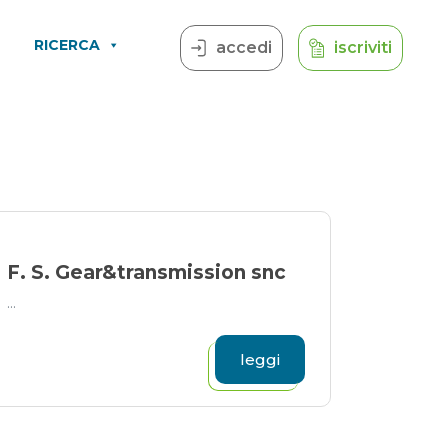
RICERCA
accedi
iscriviti
F. S. Gear&transmission snc
...
leggi