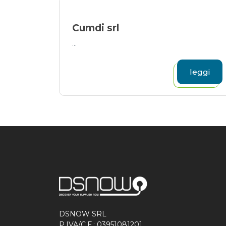
Cumdi srl
...
leggi
DSNOW SRL
P.IVA/C.F.: 03951081201