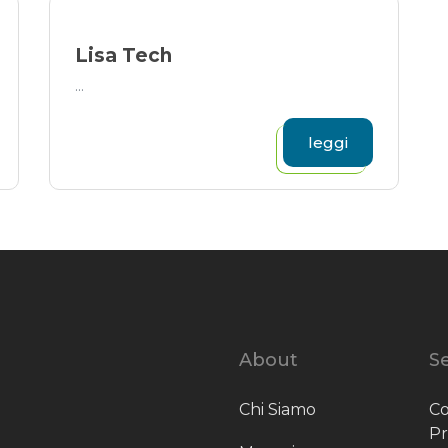
Lisa Tech
...
leggi
About
Se
Chi Siamo
Co
P