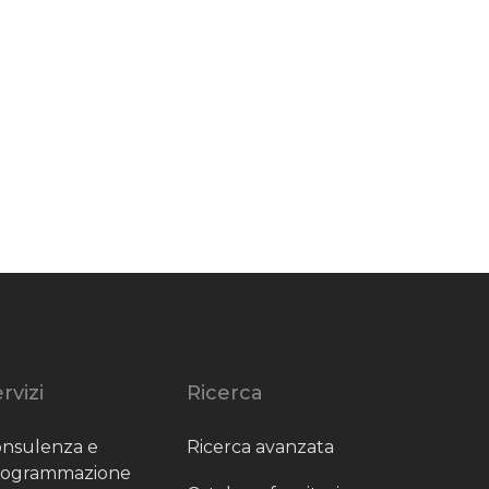
rvizi
Ricerca
nsulenza e
Ricerca avanzata
rogrammazione