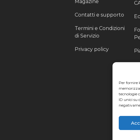
Magazine
C
Contatti e supporto
Ec
Termini e Condizioni
Fo
di Servizio
Pe
Privacy policy
Pi
Sc
Pr
Per fornire 
Pa
memorizzare 
tecnologie 
Ra
ID unici su 
negativamen
Li
Acc