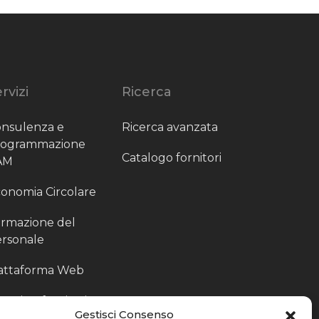
rvizi
Ricerca
nsulenza e
Ricerca avanzata
rogrammazione
Catalogo fornitori
AM
onomia Circolare
rmazione del
rsonale
attaforma Web
outing fornitori
Gestisci Consenso