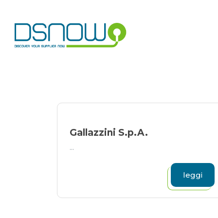
Skip
to
content
Gallazzini S.p.A.
...
leggi