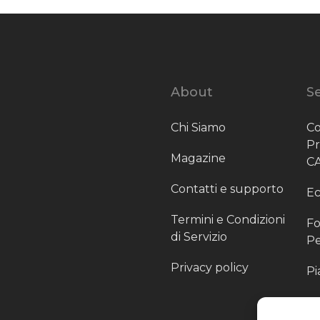
About
Se
Chi Siamo
Co
P
Magazine
C
Contatti e supporto
Ec
Termini e Condizioni
Fo
di Servizio
Pe
Privacy policy
Pi
Sc