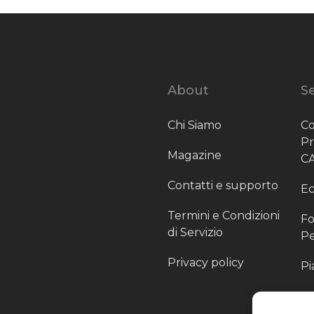
About
Se
Chi Siamo
Co
P
Magazine
C
Contatti e supporto
Ec
Termini e Condizioni
Fo
di Servizio
Pe
Privacy policy
Pi
Sc