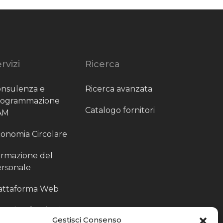
rvizi
Ricerca
nsulenza e
Ricerca avanzata
rogrammazione
Catalogo fornitori
AM
onomia Circolare
rmazione del
rsonale
attaforma Web
outing fornitori
Gestisci Consenso