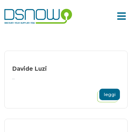
Skip
to
content
Davide Luzi
...
leggi