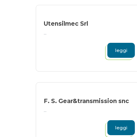
Utensilmec Srl
...
leggi
F. S. Gear&transmission snc
...
leggi