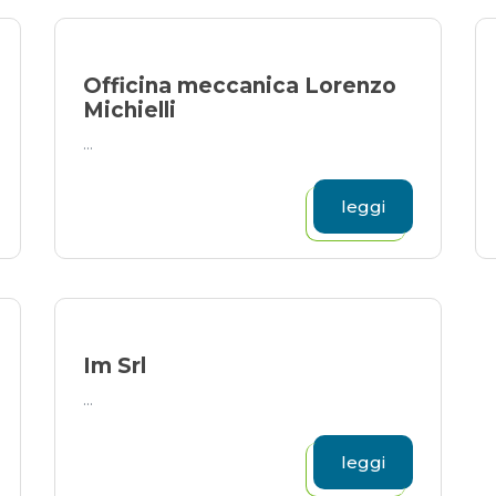
Officina meccanica Lorenzo
Michielli
...
leggi
Im Srl
...
leggi