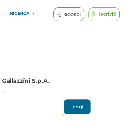
RICERCA
accedi
iscriviti
Gallazzini S.p.A.
...
leggi