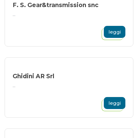
F. S. Gear&transmission snc
...
leggi
Ghidini AR Srl
...
leggi