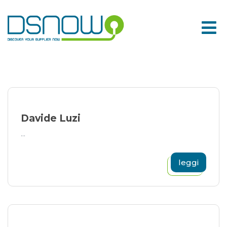
Skip
to
content
Davide Luzi
...
leggi