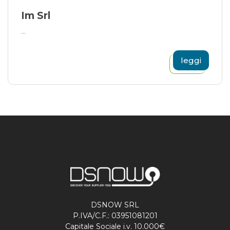
Im Srl
...
leggi
DSNOW SRL
P.IVA/C.F.: 03951081201
Capitale Sociale i.v. 10.000€