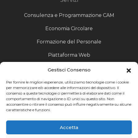
Consulenza e Programmazione CAM
Economia Circolare
Formazione del Personale
Piattaforma Web
Scouting fornitori
Gestisci Consenso
Produzione Particolari
Per fornire le migliori esperienze, utilizziamo tecnologie come i cookie
per memorizzare e/o accedere alle informazioni del dispositivo. Il
consenso a queste tecnologie ci permetterà di elaborare dati come il
Raccoglitori di Fine Linea
comportamento di navigazione o ID unici su questo sito. Non
acconsentire o ritirare il consenso può influire negativamente su alcune
Ricerca
caratteristiche e funzioni.
Ricerca avanzata
Accetta
Catalogo fornitori