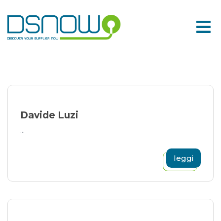
Skip
to
content
Davide Luzi
...
leggi