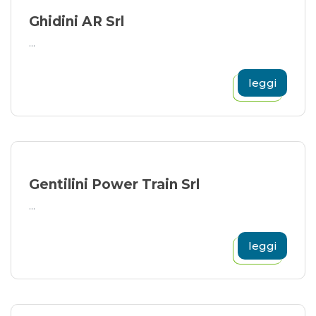
Ghidini AR Srl
...
leggi
Gentilini Power Train Srl
...
leggi