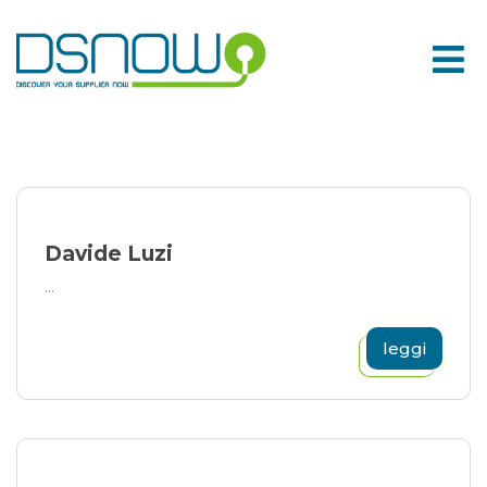
Skip
to
content
Davide Luzi
...
leggi