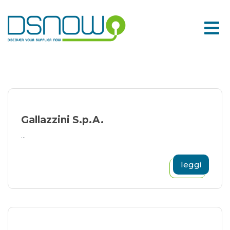
Skip
to
content
Gallazzini S.p.A.
...
leggi