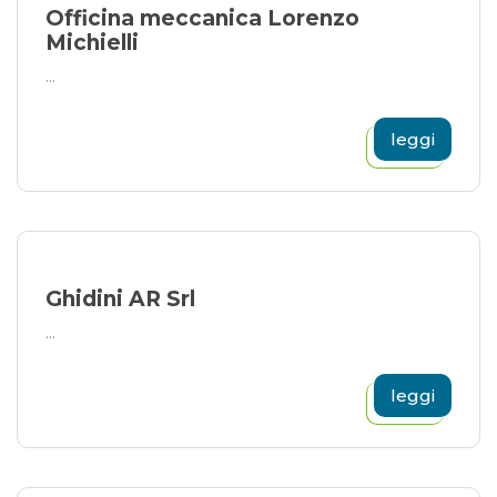
Officina meccanica Lorenzo
Michielli
...
leggi
Ghidini AR Srl
...
leggi