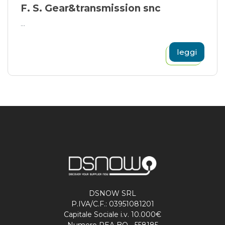
F. S. Gear&transmission snc
...
leggi
DSNOW SRL
P.IVA/C.F.: 03951081201
Capitale Sociale i.v. 10.000€
Numero REA BO - 558185