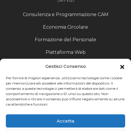
Consulenza e Programmazione CAM
Economia Circolare
Formazione del Personale
Piattaforma Web
Scouting fornitori
Gestisci Consenso
Produzione Particolari
Per fornire le migliori esperienze, utilizziamo tecnologie come i cookie
per memorizzare e/o accedere alle informazioni del dispositivo. Il
consenso a queste tecnologie ci permetterà di elaborare dati come il
Raccoglitori di Fine Linea
comportamento di navigazione o ID unici su questo sito. Non
acconsentire o ritirare il consenso può influire negativamente su alcune
Ricerca
caratteristiche e funzioni.
Ricerca avanzata
Accetta
Catalogo fornitori