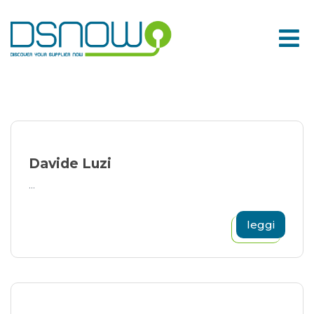
Skip
to
content
Davide Luzi
...
leggi