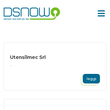
Skip
to
content
Utensilmec Srl
...
leggi