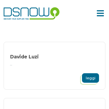
Skip
to
content
Davide Luzi
...
leggi