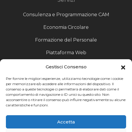
Consulenza e Programmazione CAM
Economia Circolare
Formazione del Personale
Piattaforma Web
Scouting fornitori
Gestisci Consenso
Produzione Particolari
Per fornire le migliori esperienze, utilizziamo tecnologie come i cookie
per memorizzare e/o accedere alle informazioni del dispositivo. Il
consenso a queste tecnologie ci permetterà di elaborare dati come il
Raccoglitori di Fine Linea
comportamento di navigazione o ID unici su questo sito. Non
acconsentire o ritirare il consenso può influire negativamente su alcune
Ricerca
caratteristiche e funzioni.
Ricerca avanzata
Accetta
Catalogo fornitori