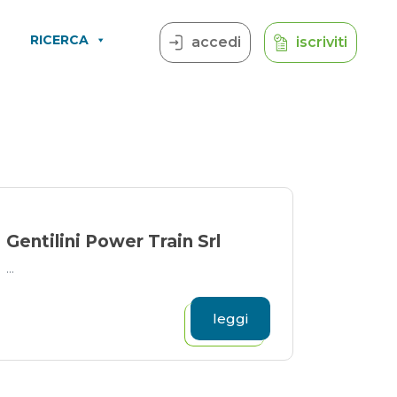
RICERCA
accedi
iscriviti
Gentilini Power Train Srl
...
leggi