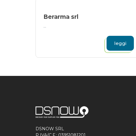
Berarma srl
...
leggi
DSNOW SRL
P.IVA/C.F.: 03951081201