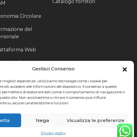
Catalogo fornitori
AM
onomia Circolare
rmazione del
rsonale
attaforma Web
outing fornitori
Gestisci Consenso
oduzione
le migliori esperienze, utilizziamo tecnologie come i cookie per
rticolari
e/o accedere alle informazioni del dispositivo. Il consenso a queste
ci permetterà di elaborare dati come il comportamento di navigazione o
ccoglitori di Fine
questo sito. Non acconsentire o ritirare il consenso può influire
te su alcune caratteristiche e funzioni.
nea
etta
Nega
Visualizza le preferenze
Privacy policy