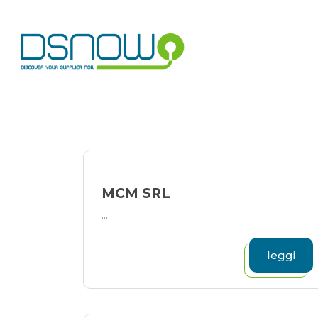
Skip
to
content
MCM SRL
...
leggi