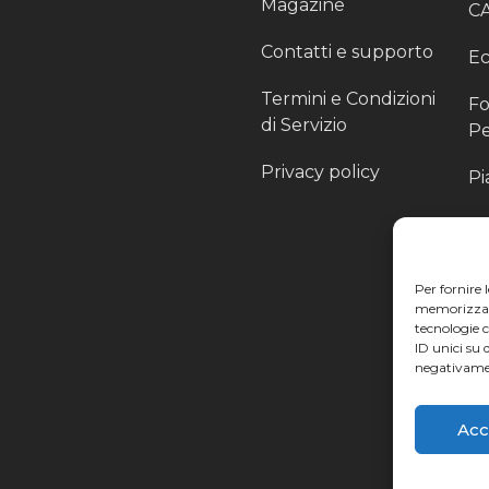
Magazine
C
Contatti e supporto
Ec
Termini e Condizioni
Fo
di Servizio
Pe
Privacy policy
Pi
Sc
Pr
Per fornire 
Pa
memorizzare 
tecnologie 
Ra
ID unici su 
negativamen
Li
Acc