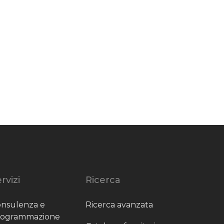
rvizi
Ricerca
nsulenza e
Ricerca avanzata
rogrammazione