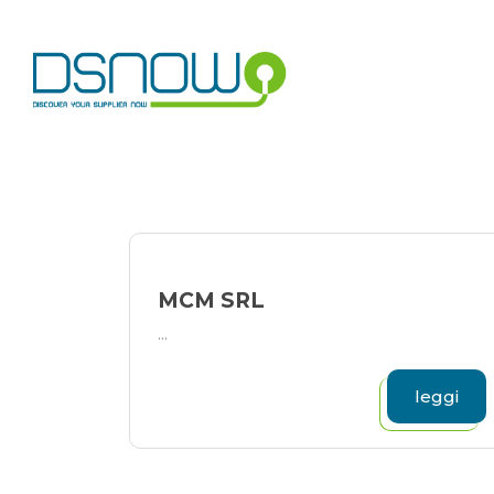
Skip
to
content
MCM SRL
...
leggi