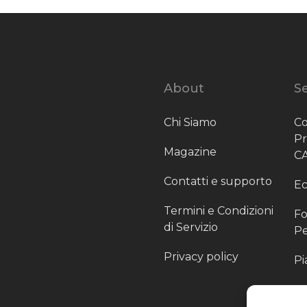
About
Se
Chi Siamo
Co
P
Magazine
C
Contatti e supporto
Ec
Termini e Condizioni
Fo
di Servizio
Pe
Privacy policy
Pi
Sc