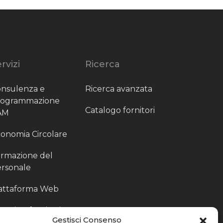
rvizi
Ricerca
nsulenza e
Ricerca avanzata
rogrammazione
Catalogo fornitori
AM
onomia Circolare
rmazione del
rsonale
attaforma Web
outing fornitori
Gestisci Consenso