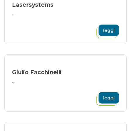
Lasersystems
...
leggi
Giulio Facchinelli
...
leggi