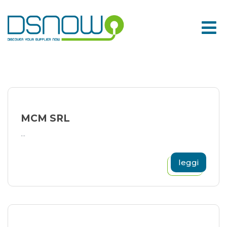
Skip
to
content
MCM SRL
...
leggi