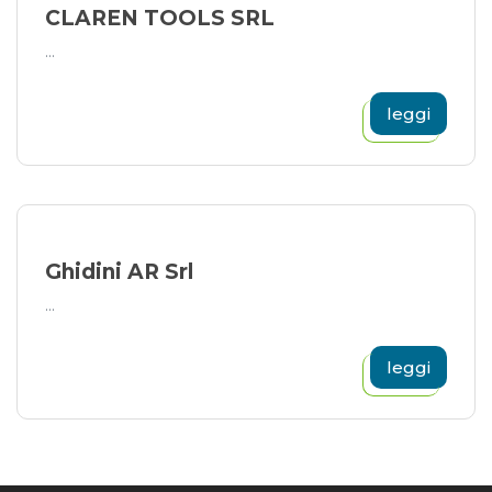
CLAREN TOOLS SRL
...
leggi
Ghidini AR Srl
...
leggi