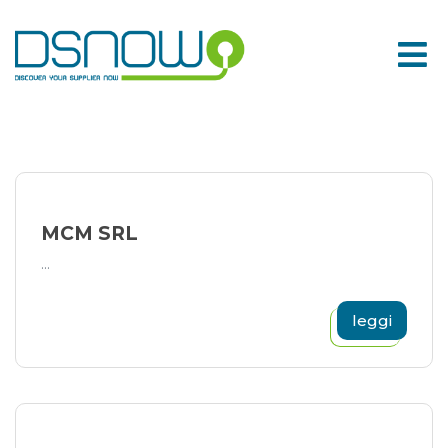
Skip
to
content
MCM SRL
...
leggi