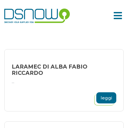
Skip
to
content
LARAMEC DI ALBA FABIO
RICCARDO
...
leggi