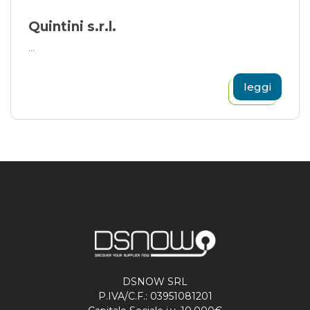
Quintini s.r.l.
...
leggi
DSNOW SRL
P.IVA/C.F.: 03951081201